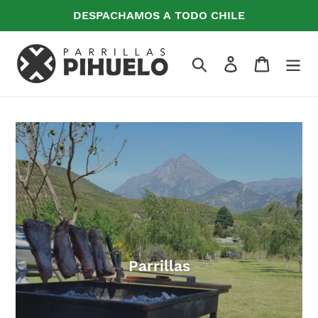
Ir
DESPACHAMOS A TODO CHILE
directamente
al
contenido
Buscar
Ingresar
Carrito
Parrillas